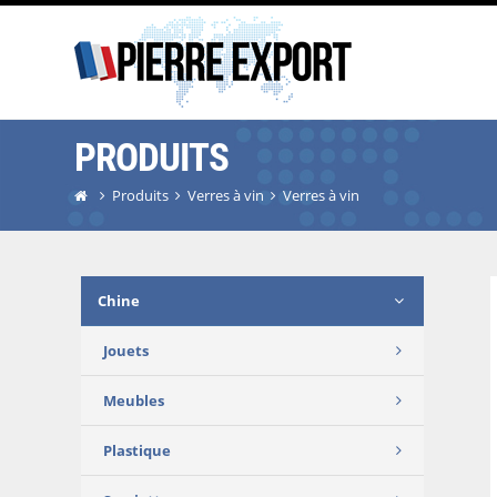
PRODUITS
Produits
Verres à vin
Verres à vin
Chine
Jouets
Meubles
Plastique