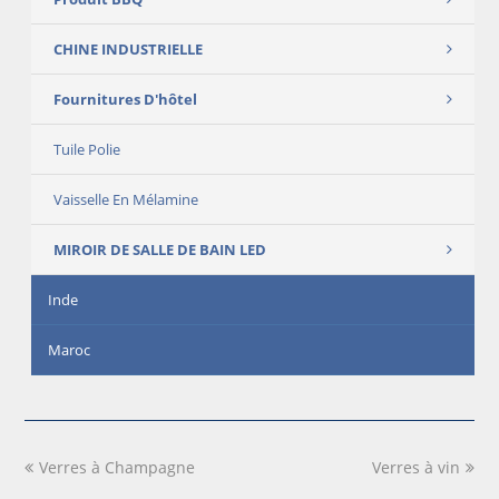
CHINE INDUSTRIELLE
Fournitures D'hôtel
Tuile Polie
Vaisselle En Mélamine
MIROIR DE SALLE DE BAIN LED
Inde
Maroc
previous
Verres à Champagne
Verres à vin
next
post:
post: