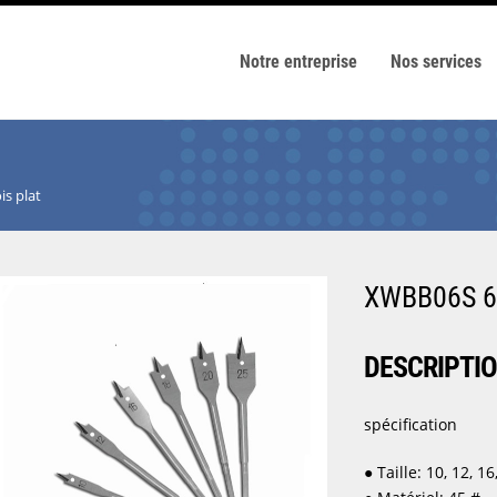
Notre entreprise
Nos services
is plat
XWBB06S 6pc
DESCRIPTI
spécification
● Taille: 10, 12, 1