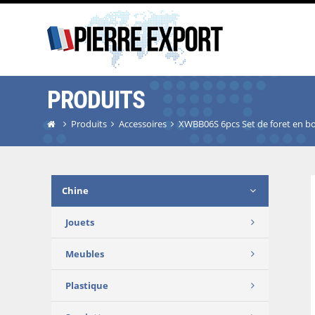
PRODUITS
Produits
Accessoires
XWBB06S 6pcs Set de foret en bo
Chine
Jouets
Meubles
Plastique