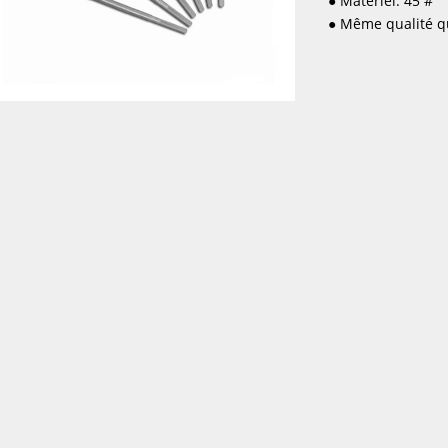
● Matériel: 45 #
● Même qualité q