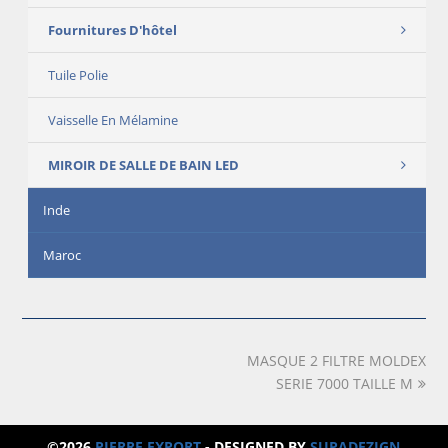
Fournitures D'hôtel
Tuile Polie
Vaisselle En Mélamine
MIROIR DE SALLE DE BAIN LED
Inde
Maroc
MASQUE 2 FILTRE MOLDEX
next
post:
SERIE 7000 TAILLE M
©2026
PIERRE EXPORT
- DESIGNED BY
SUPADEZIGN