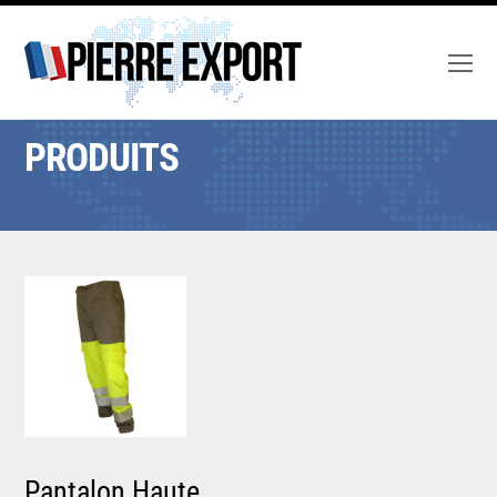
O
M
M
PRODUITS
Pantalon Haute