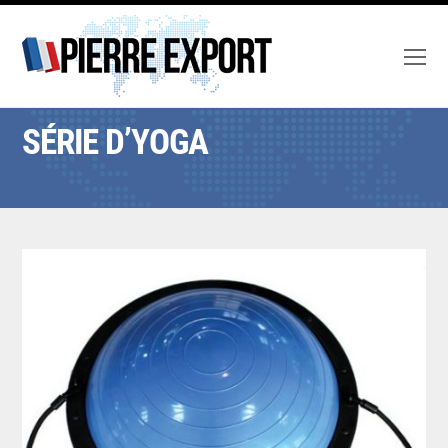
O
M
M
SÉRIE D’YOGA